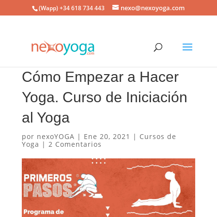
nexo@nexoyoga.com
(Wapp) +34 618 734 443
Cómo Empezar a Hacer
Yoga. Curso de Iniciación
al Yoga
por
nexoYOGA
|
Ene 20, 2021
|
Cursos de
Yoga
|
2 Comentarios