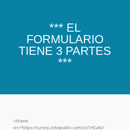
*** EL
FORMULARIO
TIENE 3 PARTES
***
<iframe
src='https://survey.zohopublic.com/zs/1HCukU'