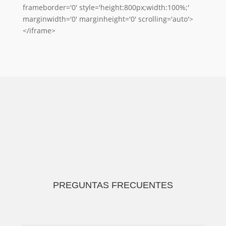
frameborder='0' style='height:800px;width:100%;'
marginwidth='0' marginheight='0' scrolling='auto'>
</iframe>
PREGUNTAS FRECUENTES