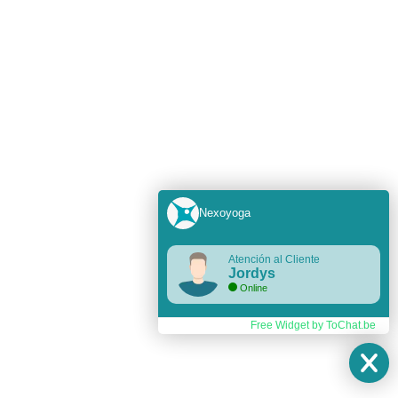
Nexoyoga
Atención al Cliente
Jordys
Online
Free Widget by ToChat.be