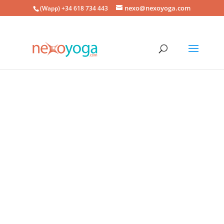
nexo@nexoyoga.com
(Wapp) +34 618 734 443
Profesores de
Yoga
ASANAS