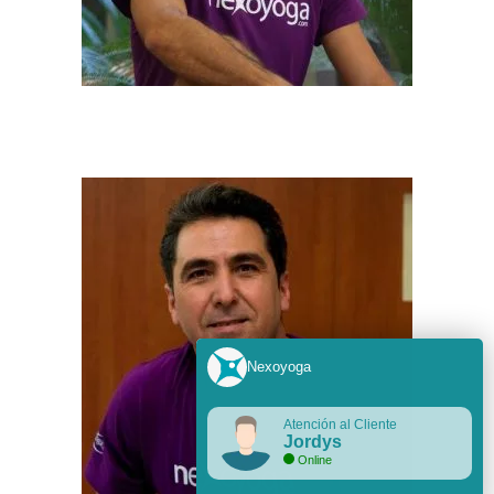
JORDYS GONZÁLEZ
Nexoyoga
Atención al Cliente
Jordys
Online