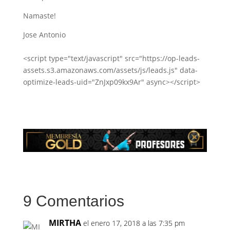
Namaste!
Jose Antonio
<script type="text/javascript" src="https://op-leads-
assets.s3.amazonaws.com/assets/js/leads.js" data-
optimize-leads-uid="ZnJxp09kx9Ar" async></script>
9 Comentarios
MIRTHA
el enero 17, 2018 a las 7:35 pm