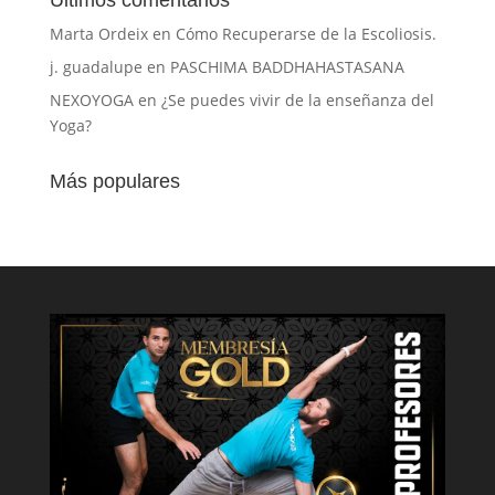
Marta Ordeix
en
Cómo Recuperarse de la Escoliosis.
j. guadalupe
en
PASCHIMA BADDHAHASTASANA
NEXOYOGA
en
¿Se puedes vivir de la enseñanza del
Yoga?
Más populares