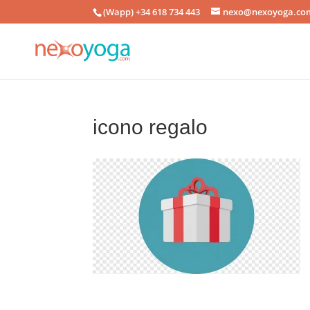
(Wapp) +34 618 734 443
nexo@nexoyoga.co
icono regalo