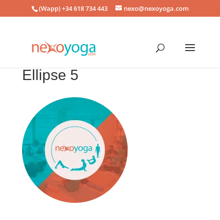
(Wapp) +34 618 734 443
nexo@nexoyoga.com
Ellipse 5