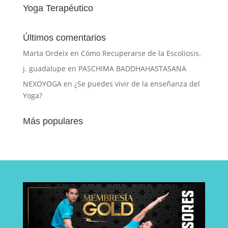
Yoga Terapéutico
Últimos comentarios
Marta Ordeix
en
Cómo Recuperarse de la Escoliosis.
j. guadalupe
en
PASCHIMA BADDHAHASTASANA
NEXOYOGA
en
¿Se puedes vivir de la enseñanza del
Yoga?
Más populares