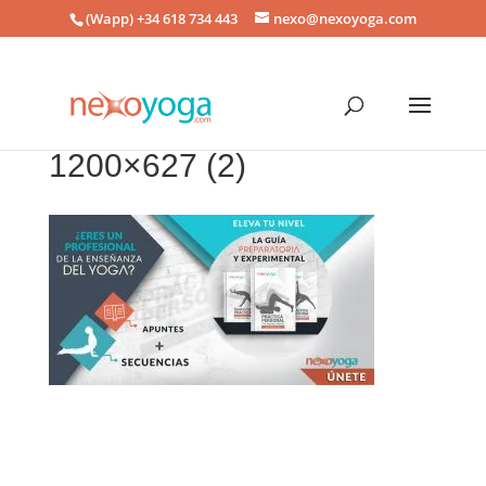
(Wapp) +34 618 734 443
nexo@nexoyoga.com
1200×627 (2)