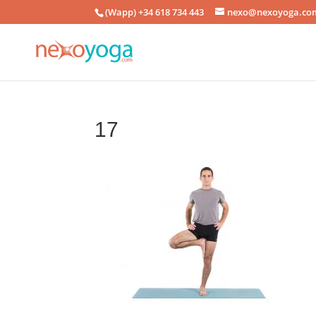
(Wapp) +34 618 734 443
nexo@nexoyoga.co
17