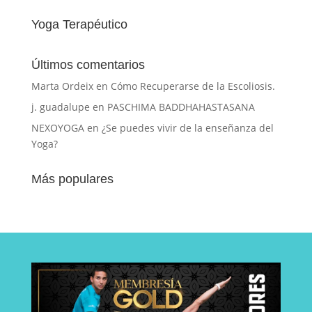
Yoga Terapéutico
Últimos comentarios
Marta Ordeix
en
Cómo Recuperarse de la Escoliosis.
j. guadalupe
en
PASCHIMA BADDHAHASTASANA
NEXOYOGA
en
¿Se puedes vivir de la enseñanza del
Yoga?
Más populares