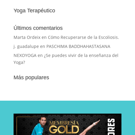
Yoga Terapéutico
Últimos comentarios
Marta Ordeix
en
Cómo Recuperarse de la Escoliosis.
j. guadalupe
en
PASCHIMA BADDHAHASTASANA
NEXOYOGA
en
¿Se puedes vivir de la enseñanza del
Yoga?
Más populares