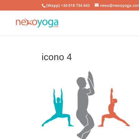
(Wapp) +34 618 734 443
nexo@nexoyoga.co
icono 4