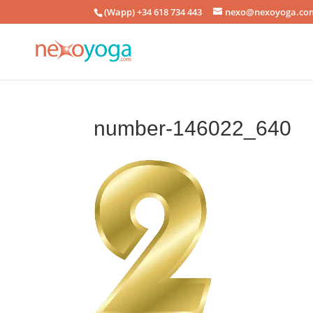
(Wapp) +34 618 734 443
nexo@nexoyoga.co
number-146022_640