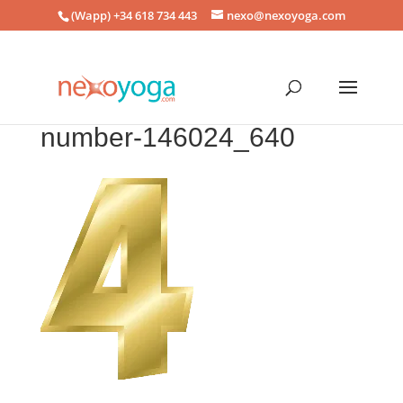
(Wapp) +34 618 734 443
nexo@nexoyoga.com
number-146024_640