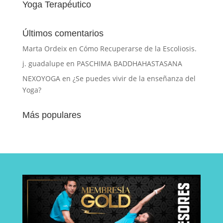
Yoga Terapéutico
Últimos comentarios
Marta Ordeix
en
Cómo Recuperarse de la Escoliosis.
j. guadalupe
en
PASCHIMA BADDHAHASTASANA
NEXOYOGA
en
¿Se puedes vivir de la enseñanza del
Yoga?
Más populares