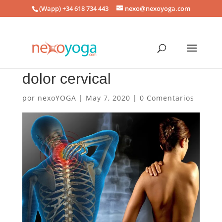
(Wapp) +34 618 734 443
nexo@nexoyoga.com
dolor cervical
por
nexoYOGA
|
May 7, 2020
|
0 Comentarios