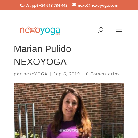
(Wapp) +34 618 734 443
nexo@nexoyoga.com
Marian Pulido
NEXOYOGA
por
nexoYOGA
|
Sep 6, 2019
|
0 Comentarios