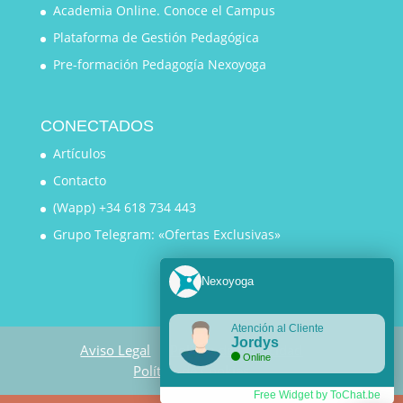
Academia Online. Conoce el Campus
Plataforma de Gestión Pedagógica
Pre-formación Pedagogía Nexoyoga
CONECTADOS
Artículos
Contacto
(Wapp) +34 618 734 443
Grupo Telegram: «Ofertas Exclusivas»
Nexoyoga
Atención al Cliente
Jordys
Aviso Legal
Política de Privacidad
Online
Política de Cookies
Free Widget by ToChat.be