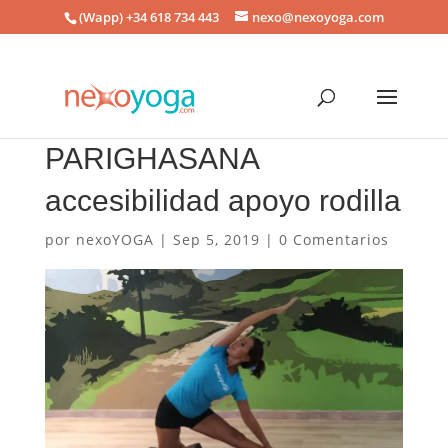
(Wapp) +34 618 734 443
nexo@nexoyoga.com
PARIGHASANA
accesibilidad apoyo rodilla
por
nexoYOGA
|
Sep 5, 2019
|
0 Comentarios