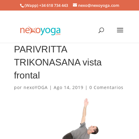
(Wapp) +34 618 734 443
nexo@nexoyoga.com
PARIVRITTA
TRIKONASANA vista
frontal
por
nexoYOGA
|
Ago 14, 2019
|
0 Comentarios