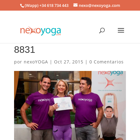
(Wapp) +34 618 734 443
nexo@nexoyoga.com
8831
por
nexoYOGA
|
Oct 27, 2015
|
0 Comentarios