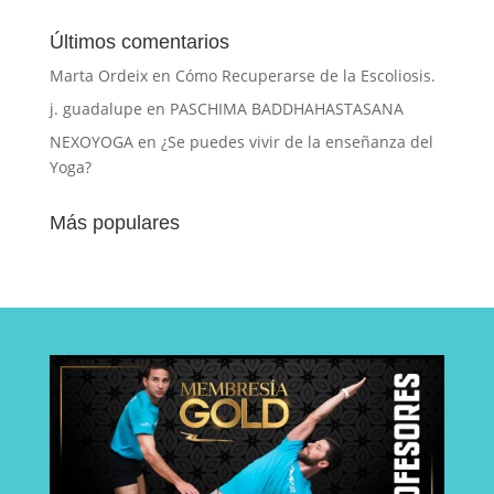
Últimos comentarios
Marta Ordeix
en
Cómo Recuperarse de la Escoliosis.
j. guadalupe
en
PASCHIMA BADDHAHASTASANA
NEXOYOGA
en
¿Se puedes vivir de la enseñanza del
Yoga?
Más populares