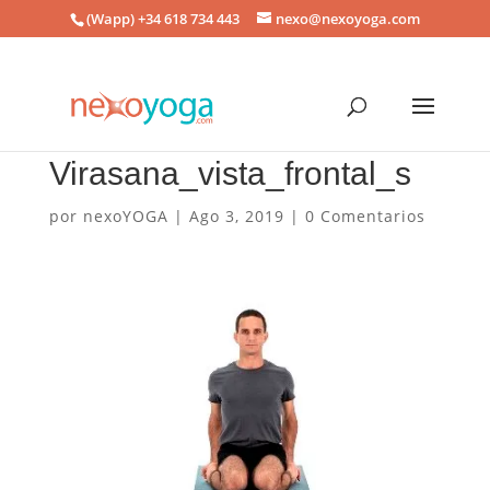
(Wapp) +34 618 734 443
nexo@nexoyoga.com
Virasana_vista_frontal_s
por
nexoYOGA
|
Ago 3, 2019
|
0 Comentarios