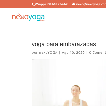
(Wapp) +34 618 734 443
nexo@nexoyoga.co
yoga para embarazadas
por
nexoYOGA
|
Ago 10, 2020
|
0 Coment