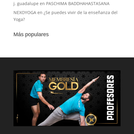
j. guadalupe
en
PASCHIMA BADDHAHASTASANA
NEXOYOGA
en
¿Se puedes vivir de la enseñanza del
Yoga?
Más populares