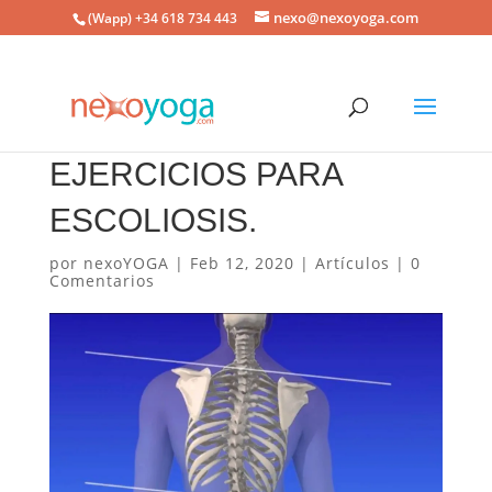
nexo@nexoyoga.com
(Wapp) +34 618 734 443
EJERCICIOS PARA
ESCOLIOSIS.
por
nexoYOGA
|
Feb 12, 2020
|
Artículos
|
0
Comentarios