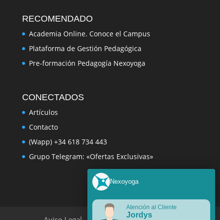
RECOMENDADO
Academia Online. Conoce el Campus
Plataforma de Gestión Pedagógica
Pre-formación Pedagogía Nexoyoga
CONECTADOS
Artículos
Contacto
(Wapp) +34 618 734 443
Grupo Telegram: «Ofertas Exclusivas»
Nexoyoga
Atención al Cliente
Jordys
Aviso Legal
Política de Privacidad