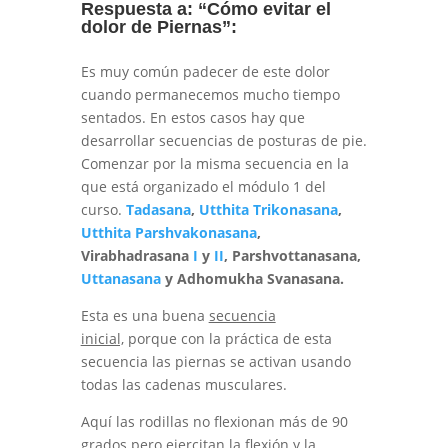
Respuesta a: “Cómo evitar el
dolor de Piernas”:
Es muy común padecer de este dolor
cuando permanecemos mucho tiempo
sentados. En estos casos hay que
desarrollar secuencias de posturas de pie.
Comenzar por la misma secuencia en la
que está organizado el módulo 1 del
curso.
Tadasana
,
Utthita Trikonasana
,
Utthita Parshvakonasana
,
Virabhadrasana
I
y
II
, Parshvottanasana,
Uttanasana
y Adhomukha Svanasana.
Esta es una buena
secuencia
inicial,
porque con la práctica de esta
secuencia las piernas se activan usando
todas las cadenas musculares.
Aquí las rodillas no flexionan más de 90
grados pero ejercitan la flexión y la