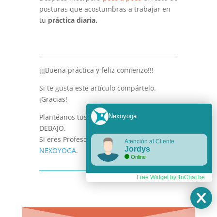
posturas que acostumbras a trabajar en
tu
práctica diaria.
¡¡¡Buena práctica y feliz comienzo!!!
Si te gusta este artículo compártelo.
¡Gracias!
Nexoyoga
Plantéanos tus Dudas y Comentarios
DEBAJO.
Si eres Profesor Te invitamos a
Atención al Cliente
Jordys
NEXOYOGA
.
Online
Free Widget by ToChat.be