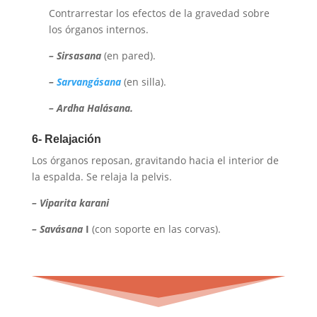
Contrarrestar los efectos de la gravedad sobre
los órganos internos.
– Sirsasana
(en pared).
–
Sarvang
ásana
(en silla).
–
Ardha Hal
ásana.
6- Relajaci
ó
n
Los órganos reposan, gravitando hacia el interior de
la espalda. Se relaja la pelvis.
– Viparita karani
– Sav
ásana
I
(con soporte en las corvas).