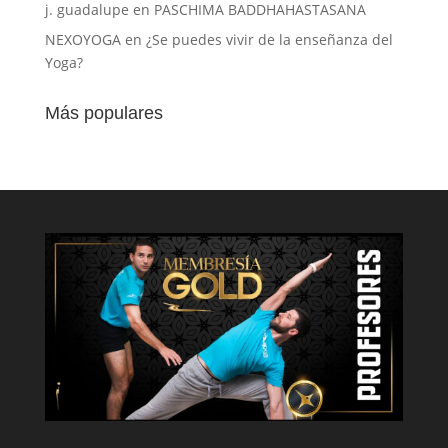
j. guadalupe
en
PASCHIMA BADDHAHASTASANA
NEXOYOGA
en
¿Se puedes vivir de la enseñanza del
Yoga?
Más populares