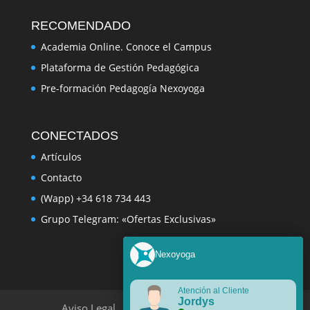
RECOMENDADO
Academia Online. Conoce el Campus
Plataforma de Gestión Pedagógica
Pre-formación Pedagogía Nexoyoga
CONECTADOS
Artículos
Contacto
(Wapp) +34 618 734 443
Grupo Telegram: «Ofertas Exclusivas»
Nexoyoga
Atención al Cliente
Jordys
Aviso Legal
Política de Privacidad