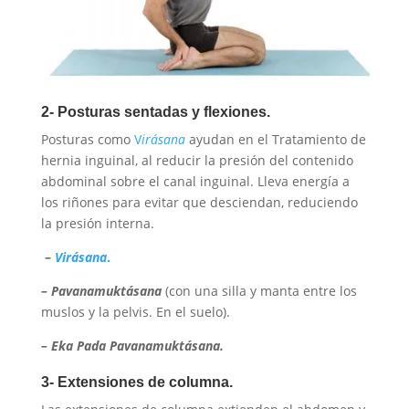
2-
Posturas sentadas y
flexiones.
Posturas como
V
ir
ásana
ayudan en el Tratamiento de
hernia inguinal, al reducir la presión del contenido
abdominal sobre el canal inguinal. Lleva energía a
los riñones para evitar que desciendan, reduciendo
la presión interna.
–
Vir
ásana
.
– Pavanamukt
ásana
(con una silla y manta entre los
muslos y la pelvis. En el suelo).
– Eka Pada Pavanamukt
ásana.
3- Extensiones de columna.