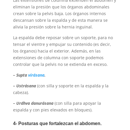
Las extensiones de columna extienden el abdomen y
eliminan la presión que los órganos abdominales
crean sobre la pelvis baja. Los órganos internos
descansan sobre la espalda y de esta manera se
alivia la presión sobre la hernia inguinal.
La espalda debe reposar sobre un soporte, para no
tensar el vientre y empujar su contenido (es decir,
los órganos) hacia el exterior. Además, en las
extensiones de columna con soporte podemos
controlar que la pelvis no se extienda en exceso.
– Supta
vir
ásana
.
–
Ustr
ásana
(con silla y soporte en la espalda y la
cabeza).
– Urdhva danur
ásana
(con silla para apoyar la
espalda y con pies elevados en bloques).
4- Posturas que fortalezcan el abdomen.