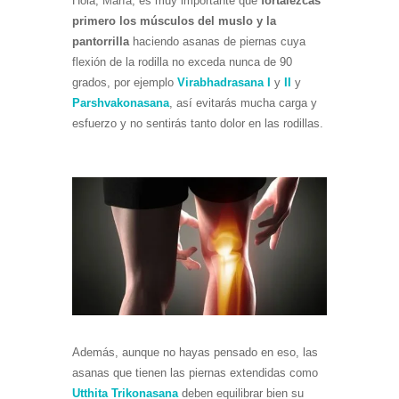
Hola, María, es muy importante que
fortalezcas
primero los músculos del muslo y la
pantorrilla
haciendo asanas de piernas cuya
flexión de la rodilla no exceda nunca de 90
grados, por ejemplo
Virabhadrasana I
y
II
y
Parshvakonasana
, así evitarás mucha carga y
esfuerzo y no sentirás tanto dolor en las rodillas.
Además, aunque no hayas pensado en eso, las
asanas que tienen las piernas extendidas como
Utthita Trikonasana
deben equilibrar bien su