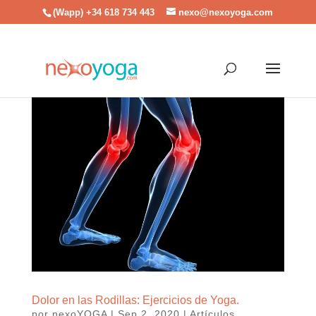
(Wapp) +34 618 734 443
nexo@nexoyoga.com
Dolor en las Rodillas: Ejercicios de Yoga.
por
nexoYOGA
|
Sep 2, 2020
|
Artículos
,