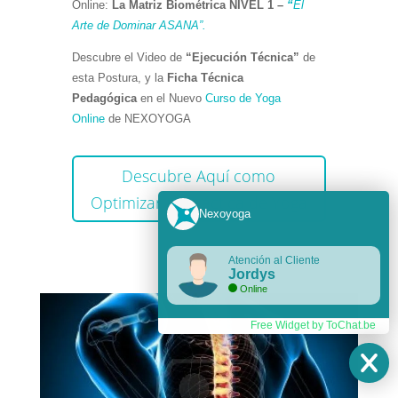
Online:
La
Matriz Biométrica NIVEL 1 –
“
El
Arte de Dominar ASANA”.
Descubre el Video de
“Ejecución Técnica”
de
esta Postura, y la
Ficha Técnica
Pedagógica
en el Nuevo
Curso de Yoga
Online
de NEXOYOGA
Descubre Aquí como
Optimizar tu Práctica de Yoga
Nexoyoga
Atención al Cliente
Jordys
Online
Free Widget by ToChat.be