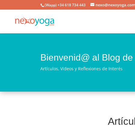
nexo@nexoyoga.co
(Wapp) +34 618 734 443
Bienvenid@ al Blog 
Artículos, Videos y Reflexiones de Interés
Artíc